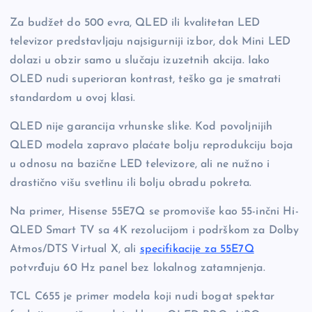
Za budžet do 500 evra, QLED ili kvalitetan LED
televizor predstavljaju najsigurniji izbor, dok Mini LED
dolazi u obzir samo u slučaju izuzetnih akcija. Iako
OLED nudi superioran kontrast, teško ga je smatrati
standardom u ovoj klasi.
QLED nije garancija vrhunske slike. Kod povoljnijih
QLED modela zapravo plaćate bolju reprodukciju boja
u odnosu na bazične LED televizore, ali ne nužno i
drastično višu svetlinu ili bolju obradu pokreta.
Na primer, Hisense 55E7Q se promoviše kao 55-inčni Hi-
QLED Smart TV sa 4K rezolucijom i podrškom za Dolby
Atmos/DTS Virtual X, ali
specifikacije za 55E7Q
potvrđuju 60 Hz panel bez lokalnog zatamnjenja.
TCL C655 je primer modela koji nudi bogat spektar