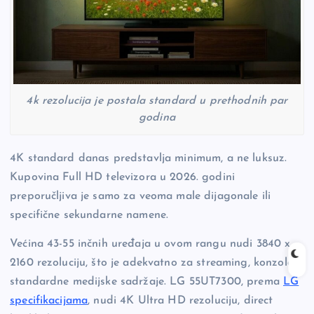
4k rezolucija je postala standard u prethodnih par
godina
4K standard danas predstavlja minimum, a ne luksuz.
Kupovina Full HD televizora u 2026. godini
preporučljiva je samo za veoma male dijagonale ili
specifične sekundarne namene.
Većina 43-55 inčnih uređaja u ovom rangu nudi 3840 x
2160 rezoluciju, što je adekvatno za streaming, konzole i
standardne medijske sadržaje. LG 55UT7300, prema
LG
specifikacijama
, nudi 4K Ultra HD rezoluciju, direct