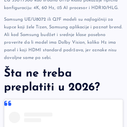
LG 55UT7300 kao srodna UHD klasa pokazuje tipičnu
konfiguraciju: 4K, 60 Hz, α5 AI procesor i HDR10/HLG.
Samsung UE/U8072 ili Q7F modeli su najlogičniji za
kupce koji žele Tizen, Samsung aplikacije i poznat brend.
Ali kod Samsung budžet i srednje klase posebno
proverite da li model ima Dolby Vision, koliko Hz ima
panel i koji HDMI standard podržava, jer oznake nisu
dovoljne same po sebi.
Šta ne treba
preplatiti u 2026?