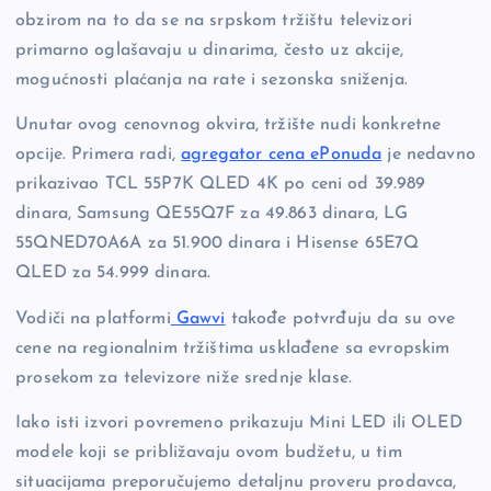
obzirom na to da se na srpskom tržištu televizori
primarno oglašavaju u dinarima, često uz akcije,
mogućnosti plaćanja na rate i sezonska sniženja.
Unutar ovog cenovnog okvira, tržište nudi konkretne
opcije. Primera radi,
agregator cena ePonuda
je nedavno
prikazivao TCL 55P7K QLED 4K po ceni od 39.989
dinara, Samsung QE55Q7F za 49.863 dinara, LG
55QNED70A6A za 51.900 dinara i Hisense 65E7Q
QLED za 54.999 dinara.
Vodiči na platformi
Gawvi
takođe potvrđuju da su ove
cene na regionalnim tržištima usklađene sa evropskim
prosekom za televizore niže srednje klase.
Iako isti izvori povremeno prikazuju Mini LED ili OLED
modele koji se približavaju ovom budžetu, u tim
situacijama preporučujemo detaljnu proveru prodavca,