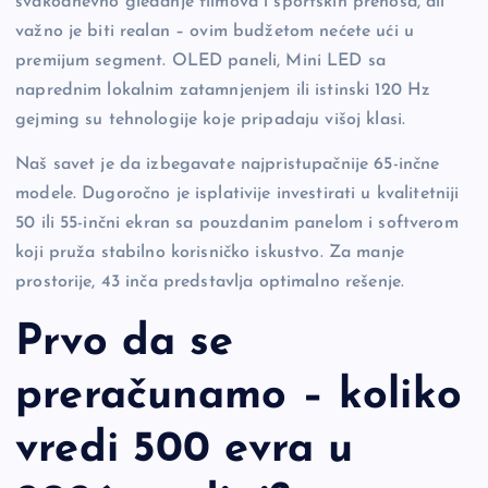
svakodnevno gledanje filmova i sportskih prenosa, ali
važno je biti realan – ovim budžetom nećete ući u
premijum segment. OLED paneli, Mini LED sa
naprednim lokalnim zatamnjenjem ili istinski 120 Hz
gejming su tehnologije koje pripadaju višoj klasi.
Naš savet je da izbegavate najpristupačnije 65-inčne
modele. Dugoročno je isplativije investirati u kvalitetniji
50 ili 55-inčni ekran sa pouzdanim panelom i softverom
koji pruža stabilno korisničko iskustvo. Za manje
prostorije, 43 inča predstavlja optimalno rešenje.
Prvo da se
preračunamo – koliko
vredi 500 evra u