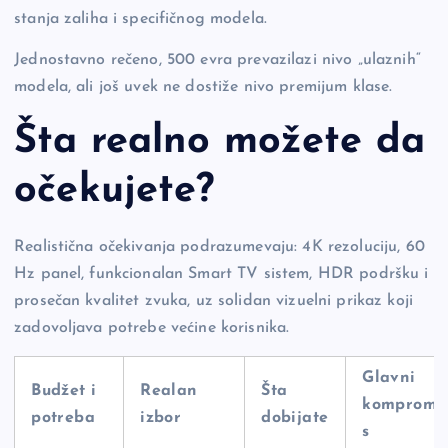
stanja zaliha i specifičnog modela.
Jednostavno rečeno, 500 evra prevazilazi nivo „ulaznih“
modela, ali još uvek ne dostiže nivo premijum klase.
Šta realno možete da
očekujete?
Realistična očekivanja podrazumevaju: 4K rezoluciju, 60
Hz panel, funkcionalan Smart TV sistem, HDR podršku i
prosečan kvalitet zvuka, uz solidan vizuelni prikaz koji
zadovoljava potrebe većine korisnika.
Glavni
Budžet i
Realan
Šta
kompromi
potreba
izbor
dobijate
s