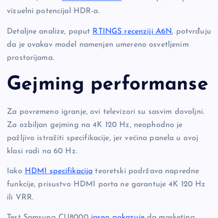
vizuelni potencijal HDR-a.
Detaljne analize, poput
RTINGS recenziji A6N
, potvrđuju
da je ovakav model namenjen umereno osvetljenim
prostorijama.
Gejming performanse
Za povremeno igranje, ovi televizori su sasvim dovoljni.
Za ozbiljan gejming na 4K 120 Hz, neophodno je
pažljivo istražiti specifikacije, jer većina panela u ovoj
klasi radi na 60 Hz.
Iako
HDMI specifikacija
teoretski podržava napredne
funkcije, prisustvo HDMI porta ne garantuje 4K 120 Hz
ili VRR.
Test Samsung CU8000
jasno pokazuje
da marketing