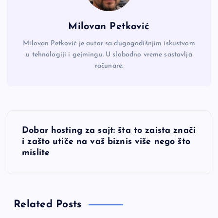
Milovan Petković
Milovan Petković je autor sa dugogodišnjim iskustvom
u tehnologiji i gejmingu. U slobodno vreme sastavlja
računare.
K
Dobar hosting za sajt: šta to zaista znači
r
i zašto utiče na vaš biznis više nego što
mislite
e
t
Related Posts
a