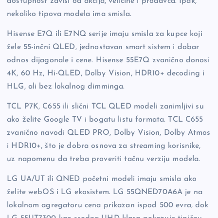
dostupnost zavisi od akcija, veličine i prodavca. Ipak,
nekoliko tipova modela ima smisla.
Hisense E7Q ili E7NQ serije imaju smisla za kupce koji
žele 55-inčni QLED, jednostavan smart sistem i dobar
odnos dijagonale i cene. Hisense 55E7Q zvanično donosi
4K, 60 Hz, Hi-QLED, Dolby Vision, HDR10+ decoding i
HLG, ali bez lokalnog dimminga.
TCL P7K, C655 ili slični TCL QLED modeli zanimljivi su
ako želite Google TV i bogatu listu formata. TCL C655
zvanično navodi QLED PRO, Dolby Vision, Dolby Atmos
i HDR10+, što je dobra osnova za streaming korisnike,
uz napomenu da treba proveriti tačnu verziju modela.
LG UA/UT ili QNED početni modeli imaju smisla ako
želite webOS i LG ekosistem. LG 55QNED70A6A je na
lokalnom agregatoru cena prikazan ispod 500 evra, dok