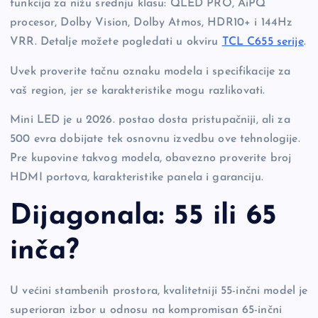
funkcija za nižu srednju klasu: QLED PRO, AiPQ
procesor, Dolby Vision, Dolby Atmos, HDR10+ i 144Hz
VRR. Detalje možete pogledati u okviru
TCL C655 serije
.
Uvek proverite tačnu oznaku modela i specifikacije za
vaš region, jer se karakteristike mogu razlikovati.
Mini LED je u 2026. postao dosta pristupačniji, ali za
500 evra dobijate tek osnovnu izvedbu ove tehnologije.
Pre kupovine takvog modela, obavezno proverite broj
HDMI portova, karakteristike panela i garanciju.
Dijagonala: 55 ili 65
inča?
U većini stambenih prostora, kvalitetniji 55-inčni model je
superioran izbor u odnosu na kompromisan 65-inčni