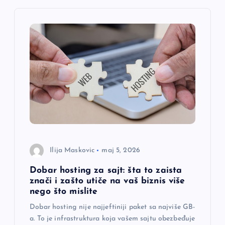
n
j
e
č
l
a
Ilija Maskovic
maj 5, 2026
n
Dobar hosting za sajt: šta to zaista
znači i zašto utiče na vaš biznis više
k
nego što mislite
Dobar hosting nije najjeftiniji paket sa najviše GB-
a
a. To je infrastruktura koja vašem sajtu obezbeđuje