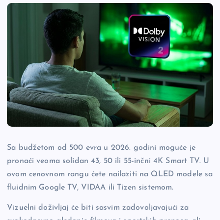
Sa budžetom od 500 evra u 2026. godini moguće je
pronaći veoma solidan 43, 50 ili 55-inčni 4K Smart TV. U
ovom cenovnom rangu ćete nailaziti na QLED modele sa
fluidnim Google TV, VIDAA ili Tizen sistemom.
Vizuelni doživljaj će biti sasvim zadovoljavajući za