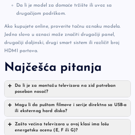
Da li je model za domaće tržište ili uvoz sa
drugačijom podrškom.
Ako kupujete online, proverite tačnu oznaku modela.
Jedno slovo u oznaci može značiti drugačiji panel,
drugačiji daljinski, drugi smart sistem ili različit broj
HDMI portova.
Najčešća pitanja
Da li je za montažu televizora na zid potreban
poseban nosač?
Mogu li da puštam filmove i serije direktno sa USB-a
ili eksternog hard diska?
Zašto većina televizora u ovoj klasi ima lošu
energetsku ocenu (E, F ili G)?