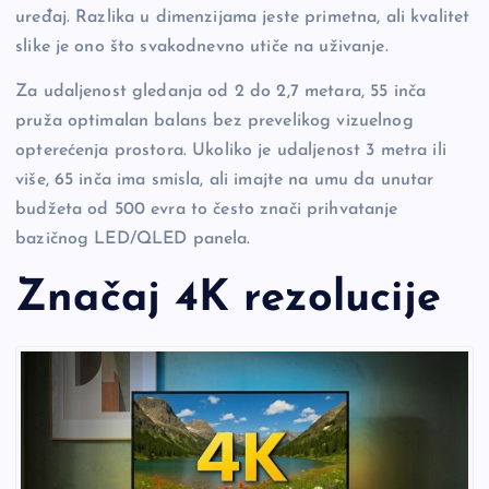
uređaj. Razlika u dimenzijama jeste primetna, ali kvalitet
slike je ono što svakodnevno utiče na uživanje.
Za udaljenost gledanja od 2 do 2,7 metara, 55 inča
pruža optimalan balans bez prevelikog vizuelnog
opterećenja prostora. Ukoliko je udaljenost 3 metra ili
više, 65 inča ima smisla, ali imajte na umu da unutar
budžeta od 500 evra to često znači prihvatanje
bazičnog LED/QLED panela.
Značaj 4K rezolucije