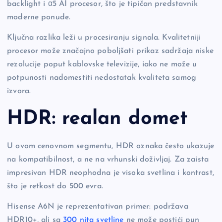
backlight i α5 AI procesor, što je tipičan predstavnik
moderne ponude.
Ključna razlika leži u procesiranju signala. Kvalitetniji
procesor može značajno poboljšati prikaz sadržaja niske
rezolucije poput kablovske televizije, iako ne može u
potpunosti nadomestiti nedostatak kvaliteta samog
izvora.
HDR: realan domet
U ovom cenovnom segmentu, HDR oznaka često ukazuje
na kompatibilnost, a ne na vrhunski doživljaj. Za zaista
impresivan HDR neophodna je visoka svetlina i kontrast,
što je retkost do 500 evra.
Hisense A6N je reprezentativan primer: podržava
HDR10+, ali sa
300 nita svetline
ne može postići pun