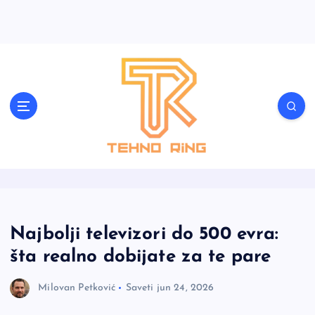
S
k
i
p
t
o
c
Tehnološki saveti, vodiči i novosti
o
n
t
e
n
t
Najbolji televizori do 500 evra:
šta realno dobijate za te pare
Milovan Petković
Saveti
jun 24, 2026