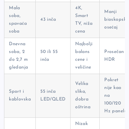
Mala
4K,
Manji
soba,
Smart
43 inča
bioskopski
spavaća
TV, niža
osećaj
soba
cena
Dnevna
Najbolji
soba, 2
50 ili 55
balans
Prosečan
do 2,7 m
inča
cene i
HDR
gledanja
veličine
Pokret
Velika
nije kao
Sport i
55 inča
slika,
na
kablovska
LED/QLED
dobra
100/120
oštrina
Hz panelu
Nizak