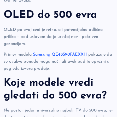
kvalitet zvuka.
OLED do 500 evra
OLED po ovoj ceni je retka, ali potencijalno odlična
prilika – pod uslovom da je uređaj nov i pokriven
garancijom.
Primer modela
Samsung QE48S90FAEXXH
pokazuje da
se ovakve ponude mogu naći, ali uvek budite oprezni u
pogledu izvora prodaje.
Koje modele vredi
gledati do 500 evra?
Ne postoji jedan univerzalno najbolji TV do 500 evra, jer