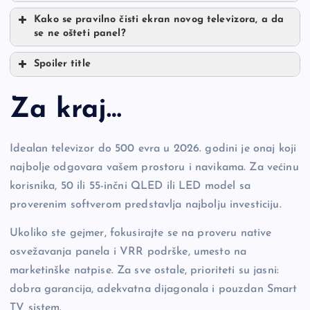
Kako se pravilno čisti ekran novog televizora, a da
se ne ošteti panel?
Spoiler title
Za kraj…
Idealan televizor do 500 evra u 2026. godini je onaj koji
najbolje odgovara vašem prostoru i navikama. Za većinu
korisnika, 50 ili 55-inčni QLED ili LED model sa
proverenim softverom predstavlja najbolju investiciju.
Ukoliko ste gejmer, fokusirajte se na proveru native
osvežavanja panela i VRR podrške, umesto na
marketinške natpise. Za sve ostale, prioriteti su jasni:
dobra garancija, adekvatna dijagonala i pouzdan Smart
TV sistem.