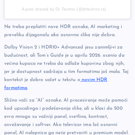
A post shared by Dr Techno (@drtechno.rs)
Ne treba preplatiti nove HDR oznake, AI marketing i
preveliku dijagonalu ako osnovna slika nije dobra.
Dolby Vision 2 i HDR10+ Advanced jesu zanimljivi za
budućnost, ali Tom’s Guide je u aprilu 2026. ocenio da
većina kupaca ne treba da odlaže kupovinu zbog njih,
jer je dostupnost sadržaja u tim formatima još mala. Taj
kontekst je dobro sažet u tekstu o
novim HDR
formatima
.
Slično važi za “AI” oznake. AI procesiranje može pomoći
kod upscalinga i podešavanja slike, ali u klasi do 500
evra mnogo su važniji panel, svetlina, kontrast,
osvežavanje i softver. Ako televizor ima loš osnovni
panel, AI nalepnica ga neće pretvoriti u premium model.