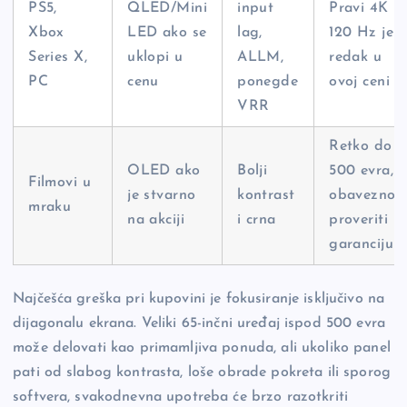
PS5,
QLED/Mini
input
Pravi 4K
Xbox
LED ako se
lag,
120 Hz je
Series X,
uklopi u
ALLM,
redak u
PC
cenu
ponegde
ovoj ceni
VRR
Retko do
OLED ako
Bolji
500 evra,
Filmovi u
je stvarno
kontrast
obavezno
mraku
na akciji
i crna
proveriti
garanciju
Najčešća greška pri kupovini je fokusiranje isključivo na
dijagonalu ekrana. Veliki 65-inčni uređaj ispod 500 evra
može delovati kao primamljiva ponuda, ali ukoliko panel
pati od slabog kontrasta, loše obrade pokreta ili sporog
softvera, svakodnevna upotreba će brzo razotkriti