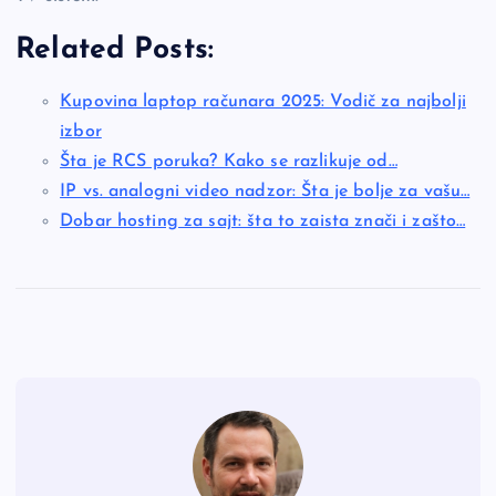
Related Posts:
Kupovina laptop računara 2025: Vodič za najbolji
izbor
Šta je RCS poruka? Kako se razlikuje od…
IP vs. analogni video nadzor: Šta je bolje za vašu…
Dobar hosting za sajt: šta to zaista znači i zašto…