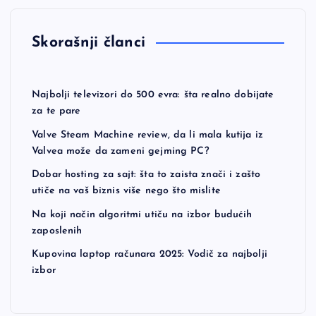
Skorašnji članci
Najbolji televizori do 500 evra: šta realno dobijate
za te pare
Valve Steam Machine review, da li mala kutija iz
Valvea može da zameni gejming PC?
Dobar hosting za sajt: šta to zaista znači i zašto
utiče na vaš biznis više nego što mislite
Na koji način algoritmi utiču na izbor budućih
zaposlenih
Kupovina laptop računara 2025: Vodič za najbolji
izbor