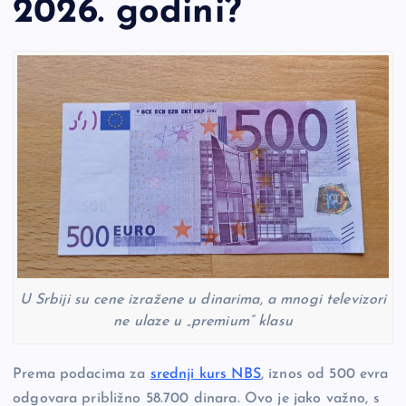
2026. godini?
U Srbiji su cene izražene u dinarima, a mnogi televizori
ne ulaze u „premium“ klasu
Prema podacima za
srednji kurs NBS
, iznos od 500 evra
odgovara približno 58.700 dinara. Ovo je jako važno, s