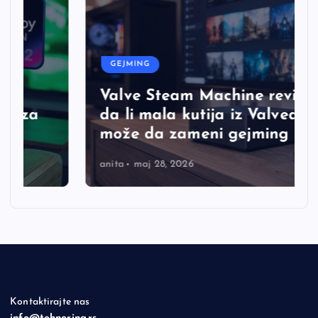
GEJMING
Valve Steam Machine review,
da li mala kutija iz Valvea
može da zameni gejming PC?
anita
maj 28, 2026
Kontaktirajte nas