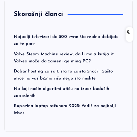
Skorašnji članci
Najbolji televizori do 500 evra: šta realno dobijate
za te pare
Valve Steam Machine review, da li mala kutija iz
Valvea može da zameni gejming PC?
Dobar hosting za sajt: šta to zaista znači i zašto
utiče na vaš biznis više nego što mislite
Na koji način algoritmi utiču na izbor budućih
zaposlenih
Kupovina laptop računara 2025: Vodič za najbolji
izbor