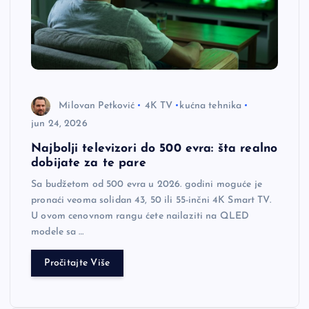
Milovan Petković
4K TV
kućna tehnika
jun 24, 2026
Najbolji televizori do 500 evra: šta realno
dobijate za te pare
Sa budžetom od 500 evra u 2026. godini moguće je
pronaći veoma solidan 43, 50 ili 55-inčni 4K Smart TV.
U ovom cenovnom rangu ćete nailaziti na QLED
modele sa …
Pročitajte Više